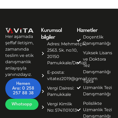
Kurumsal
Hizmetler
Her aşamada
Doçentlik
bilgiler
şeffaf iletişim,
Danışmanlığı
Adres: Mehmetçik,
zamanında
2563. Sk. no:10,
Yüksek Lisans
teslim ve etik
20150
ve Doktora
danışmanlık
Pamukkale/Denizli
Tez
anlayışıyla
Danışmanlığı
E-posta:
yanınızdayız.
vitatez2019@gmail.com
Tıpta
Hemen
Uzmanlık Tezi
Vergi Dairesi:
Ara: 0 258
257 88 38
Danışmanlığı
Pamukkale
Polislikte
Vergi Kimlik
Whatsapp
Uzmanlık Tezi
No: 5741101013
Danışmanlığı