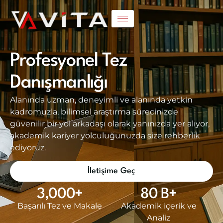
Profesyonel Tez
Danışmanlığı
Alanında uzman, deneyimli ve alanında yetkin
kadromuzla, bilimsel araştırma sürecinizde
güvenilir bir yol arkadaşı olarak yanınızda yer alıyor,
akademik kariyer yolculuğunuzda size rehberlik
ediyoruz.
İletişime Geç
3,000
+
80
 B+
Başarılı Tez ve Makale
Akademik içerik ve
Analiz