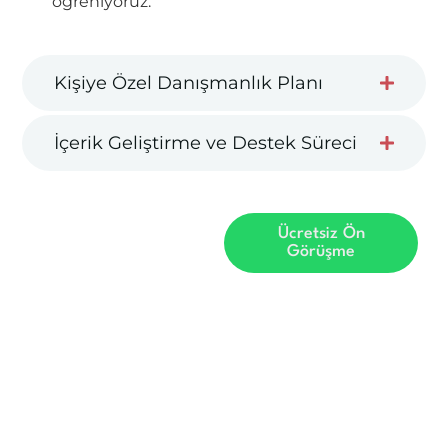
öğreniyoruz.
Kişiye Özel Danışmanlık Planı
İçerik Geliştirme ve Destek Süreci
Ücretsiz Ön
Yüzlerce
Görüşme
öğrenci gibi
siz de doğru
destekle
hedefinize
ulaşın.